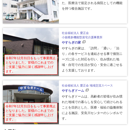
た、医療法で規定される病院としての機能
を持つ複合施設です。
社会福祉法人 愛正会
小規模多機能型居宅介護事業所
やすらぎの家
やすらぎの家は、「訪問」「通い」「泊
り」の各サービスを連結させる事で個別ニ
令和7年12月31日をもって事業廃止
ーズに沿った対応を行い、住み慣れた地
となりました。皆様のこれまでの
域・自宅での生活が安心・安全に過ごせる
ご支援ご協力に深く感謝申し上げ
よう支援しております。
ます。
社会福祉法人 愛正会
地域交流スペース
やすらぎドーム
やすらぎドームは、高齢者の皆様が住み慣
れた地域での暮らしを安心して続けられる
令和7年12月31日をもって事業廃止
ことを目的とした、医療・福祉の協働体制
となりました。皆様のこれまでの
による施設、安良川センターのシンボルで
ご支援ご協力に深く感謝申し上げ
す。
ます。