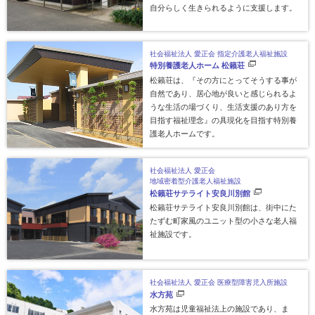
自分らしく生きられるように支援します。
社会福祉法人 愛正会
指定介護老人福祉施設
特別養護老人ホーム
松籟荘
松籟荘は、『その方にとってそうする事が
自然であり、居心地が良いと感じられるよ
うな生活の場づくり、生活支援のあり方を
目指す福祉理念』の具現化を目指す特別養
護老人ホームです。
社会福祉法人 愛正会
地域密着型介護老人福祉施設
松籟荘サテライト
安良川別館
松籟荘サテライト安良川別館は、街中にた
たずむ町家風のユニット型の小さな老人福
祉施設です。
社会福祉法人 愛正会
医療型障害児入所施設
水方苑
水方苑は児童福祉法上の施設であり、ま