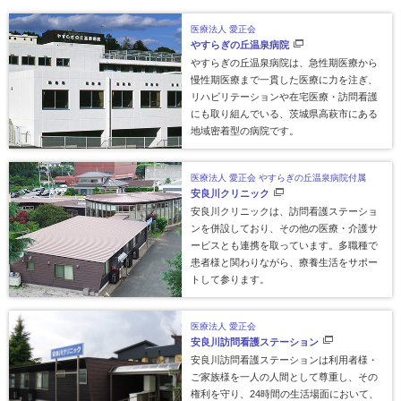
医療法人 愛正会
やすらぎの丘温泉病院
やすらぎの丘温泉病院は、急性期医療から
慢性期医療まで一貫した医療に力を注ぎ、
リハビリテーションや在宅医療・訪問看護
にも取り組んでいる、茨城県高萩市にある
地域密着型の病院です。
医療法人 愛正会
やすらぎの丘温泉病院付属
安良川クリニック
安良川クリニックは、訪問看護ステーショ
ンを併設しており、その他の医療・介護サ
ービスとも連携を取っています。多職種で
患者様と関わりながら、療養生活をサポー
トして参ります。
医療法人 愛正会
安良川訪問看護
ステーション
安良川訪問看護ステーションは利用者様・
ご家族様を一人の人間として尊重し、その
権利を守り、24時間の生活場面において、