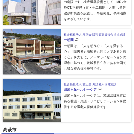
の病院です。検査機器設備として、MRI/全
身CT/内視鏡（胃・十二指腸・大腸）/超音
波診断装置を設置し、早期発見、早期治療
をめざしています。
社会福祉法人 愛正会 障害者支援複合福祉施設
一想園
一想園は、「人を想う心」「人を愛する
心」「障害者も高齢者も同じ人であると想
う心」を大切に、ノーマライゼーションの
理念に基づく、茨城県日立市にある全国で
も稀な複合福祉施設です。
社会福祉法人 愛正会
介護老人保健施設
田尻ヶ丘ヘルシーケア
田尻ヶ丘ヘルシーケアは、茨城県日立市に
ある看護・介護・リハビリテーションを提
供する介護老人保健施設です。
高萩市