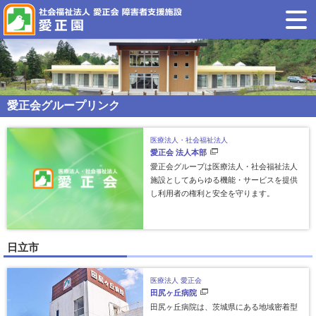
愛正会グループリンク
医療法人・社会福祉法人
愛正会 法人本部
愛正会グループは医療法人・社会福祉法人
施設としてあらゆる機能・サービスを提供
し利用者の権利と安全を守ります。
日立市
医療法人 愛正会
田尻ヶ丘病院
田尻ヶ丘病院は、茨城県にある地域密着型