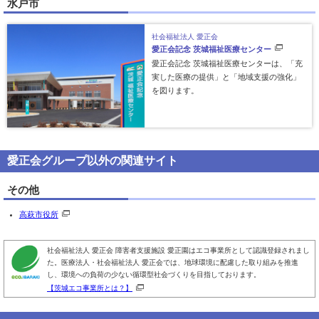
水戸市
社会福祉法人 愛正会
愛正会記念
茨城福祉医療センター
愛正会記念 茨城福祉医療センターは、「充
実した医療の提供」と「地域支援の強化」
を図ります。
愛正会グループ以外の関連サイト
その他
高萩市役所
社会福祉法人 愛正会 障害者支援施設 愛正園はエコ事業所として認識登録されまし
た。医療法人・社会福祉法人 愛正会では、地球環境に配慮した取り組みを推進
し、環境への負荷の少ない循環型社会づくりを目指しております。
【茨城エコ事業所とは？】