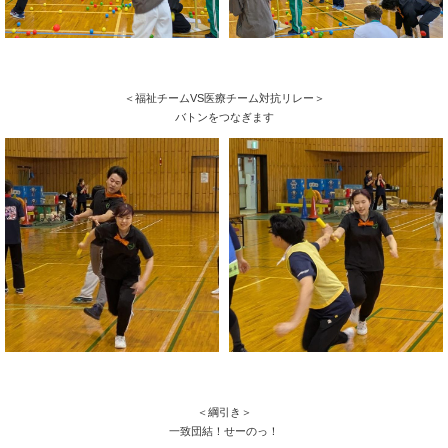
＜福祉チームVS医療チーム対抗リレー＞
バトンをつなぎます
＜綱引き＞
一致団結！せーのっ！