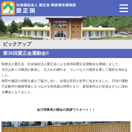
ピックアップ
第36回愛正会運動会‼
医療法人愛正会、社会福祉法人愛正会による第36回愛正会運動会を開催しました。
当日は多くの職員が参加し、玉入れや綱引き、リレーなどの競技を通して親睦を深めま
した。
病院や施設の垣根を越えて協力し合い、会場は笑顔と歓声に包まれました。日頃の運動
不足解消や健康増進にもつながる有意義な時間となり、参加者同士の交流をさらに深め
る機会となりました。
金川理事長の開会の挨拶でスタート！！