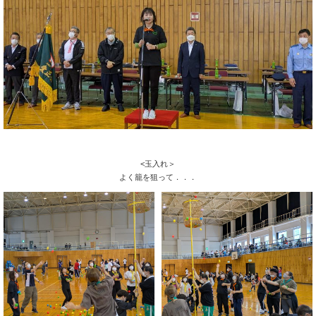
<玉入れ＞
よく籠を狙って．．．