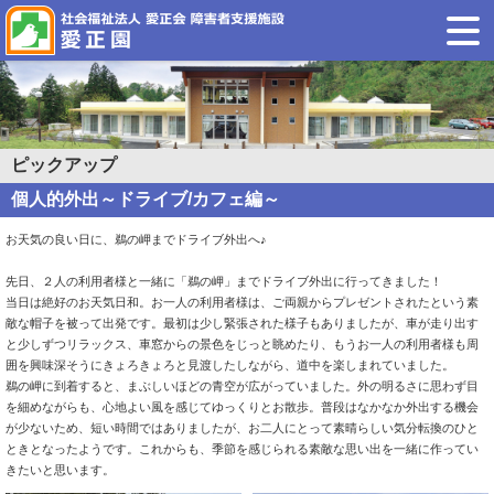
ピックアップ
個人的外出～ドライブ/カフェ編～
お天気の良い日に、鵜の岬までドライブ外出へ♪
先日、２人の利用者様と一緒に「鵜の岬」までドライブ外出に行ってきました！
当日は絶好のお天気日和。お一人の利用者様は、ご両親からプレゼントされたという素
敵な帽子を被って出発です。最初は少し緊張された様子もありましたが、車が走り出す
と少しずつリラックス、車窓からの景色をじっと眺めたり、もうお一人の利用者様も周
囲を興味深そうにきょろきょろと見渡したしながら、道中を楽しまれていました。
鵜の岬に到着すると、まぶしいほどの青空が広がっていました。外の明るさに思わず目
を細めながらも、心地よい風を感じてゆっくりとお散歩。普段はなかなか外出する機会
が少ないため、短い時間ではありましたが、お二人にとって素晴らしい気分転換のひと
ときとなったようです。これからも、季節を感じられる素敵な思い出を一緒に作ってい
きたいと思います。