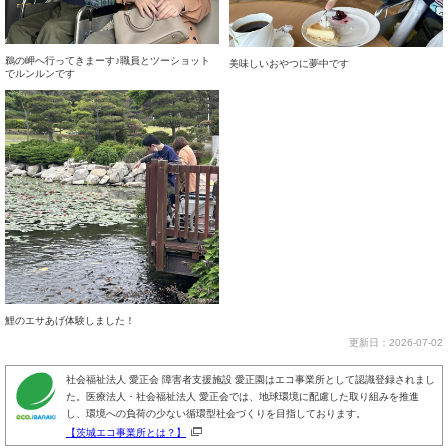
鵜の岬へ行ってきまーす♪職員とツーショット
美味しいおやつに夢中です
でルンルンです
鯉のエサあげ体験しました！
更新日：2026-07-02
社会福祉法人 愛正会 障害者支援施設 愛正園はエコ事業所として認識登録されまし
た。医療法人・社会福祉法人 愛正会では、地球環境に配慮した取り組みを推進
し、環境への負荷の少ない循環型社会づくりを目指しております。
【茨城エコ事業所とは？】