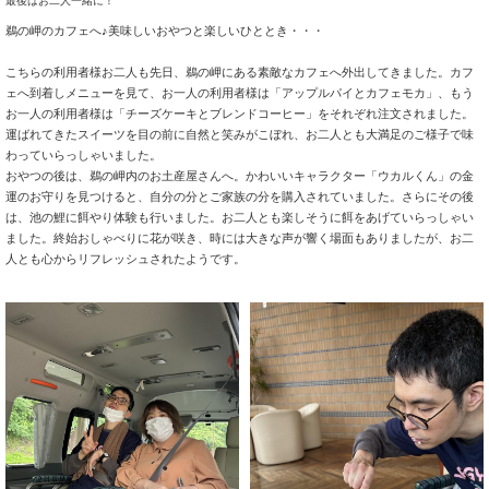
最後はお二人一緒に！
鵜の岬のカフェへ♪美味しいおやつと楽しいひととき・・・
こちらの利用者様お二人も先日、鵜の岬にある素敵なカフェへ外出してきました。カフ
ェへ到着しメニューを見て、お一人の利用者様は「アップルパイとカフェモカ」、もう
お一人の利用者様は「チーズケーキとブレンドコーヒー」をそれぞれ注文されました。
運ばれてきたスイーツを目の前に自然と笑みがこぼれ、お二人とも大満足のご様子で味
わっていらっしゃいました。
おやつの後は、鵜の岬内のお土産屋さんへ。かわいいキャラクター「ウカルくん」の金
運のお守りを見つけると、自分の分とご家族の分を購入されていました。さらにその後
は、池の鯉に餌やり体験も行いました。お二人とも楽しそうに餌をあげていらっしゃい
ました。終始おしゃべりに花が咲き、時には大きな声が響く場面もありましたが、お二
人とも心からリフレッシュされたようです。