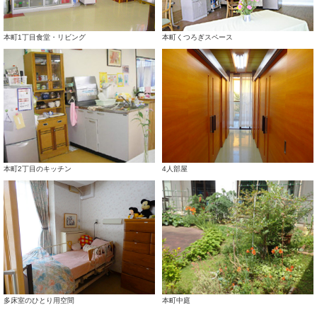
本町1丁目食堂・リビング
本町くつろぎスペース
本町2丁目のキッチン
4人部屋
多床室のひとり用空間
本町中庭