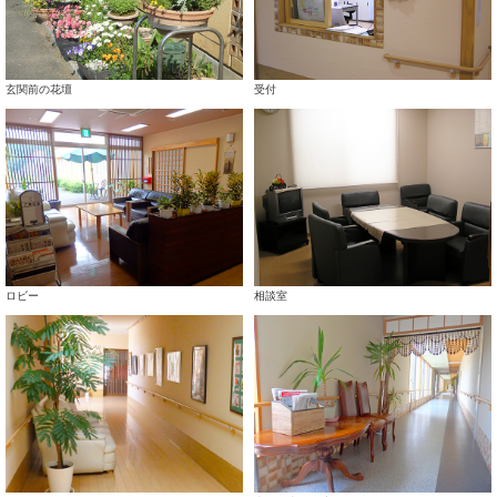
玄関前の花壇
受付
ロビー
相談室