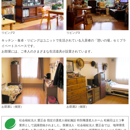
リビング2
リビング3
キッチン・食卓・リビングはユニットで生活されている入居者の「憩いの場」セミプラ
イベートスペースです。
お部屋には、ご本人のさまざまな生活道具が設置されています。
お部屋1（個室）
お部屋2（個室）
社会福祉法人 愛正会 指定介護老人福祉施設 特別養護老人ホーム 松籟荘はエコ事
業所として認識登録されました。医療法人・社会福祉法人 愛正会では、地球環境