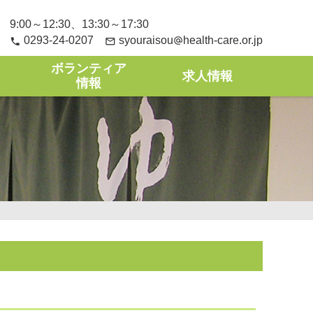
9:00～12:30、13:30～17:30
0293-24-0207
syouraisou
health-care
or
jp
phone
mail_outline
alternate_email
ボランティア
求人情報
情報