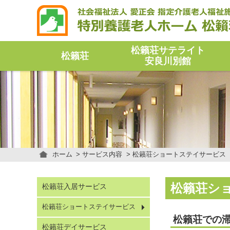
松籟荘サテライト
松籟荘
安良川別館
ホーム
サービス内容
松籟荘ショートステイサービス
松籟荘シ
松籟荘入居サービス
松籟荘ショートステイサービス
松籟荘での
松籟荘デイサービス