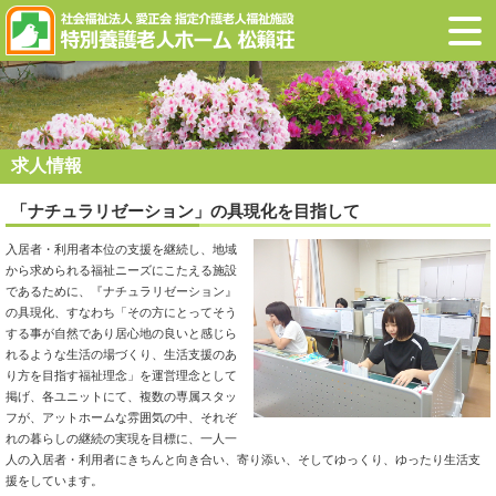
求人情報
「ナチュラリゼーション」の具現化を目指して
入居者・利用者本位の支援を継続し、地域
から求められる福祉ニーズにこたえる施設
であるために、『ナチュラリゼーション』
の具現化、すなわち「その方にとってそう
する事が自然であり居心地の良いと感じら
れるような生活の場づくり、生活支援のあ
り方を目指す福祉理念」を運営理念として
掲げ、各ユニットにて、複数の専属スタッ
フが、アットホームな雰囲気の中、それぞ
れの暮らしの継続の実現を目標に、一人一
人の入居者・利用者にきちんと向き合い、寄り添い、そしてゆっくり、ゆったり生活支
援をしています。