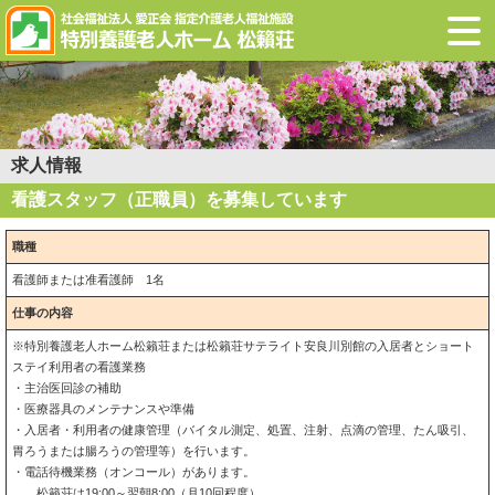
求人情報
看護スタッフ（正職員）を募集しています
職種
看護師または准看護師 1名
仕事の内容
※特別養護老人ホーム松籟荘または松籟荘サテライト安良川別館の入居者とショート
ステイ利用者の看護業務
・主治医回診の補助
・医療器具のメンテナンスや準備
・入居者・利用者の健康管理（バイタル測定、処置、注射、点滴の管理、たん吸引、
胃ろうまたは腸ろうの管理等）を行います。
・電話待機業務（オンコール）があります。
松籟荘は19:00～翌朝8:00（月10回程度）