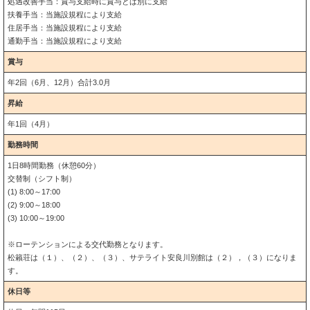
処遇改善手当：賞与支給時に賞与とは別に支給
扶養手当：当施設規程により支給
住居手当：当施設規程により支給
通勤手当：当施設規程により支給
賞与
年2回（6月、12月）合計3.0月
昇給
年1回（4月）
勤務時間
1日8時間勤務（休憩60分）
交替制（シフト制）
(1) 8:00～17:00
(2) 9:00～18:00
(3) 10:00～19:00
※ローテンションによる交代勤務となります。
松籟荘は（１）、（２）、（３）、サテライト安良川別館は（２），（３）になりま
す。
休日等