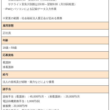
サテライト安良川別館は19:00～翌朝9:00（月15回程度）
・iPadとパソコンによる記録データ入力作業
※変更の範囲：社会福祉法人愛正会が定める業務
雇用形態
正社員
年齢
18歳～59歳
応募資格
看護師
准看護師
給与
法人の規程及び経験・能力などにより優遇
諸手当
資格手当（看護師）：45,000円/月・（准看護師）：25,000円/月
電話待機業務手当：1,000円/回
被服費：20,000円/年