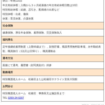
休日：年間115日
年次有給休暇：入職から３ヶ月経過後の年次有給休暇日数は10日
特別有給休暇：結婚、忌引き、配偶者の出産など
特別休暇：出産、傷病
休業：育児休業、介護休業
社会保険
健康保険、厚生年金保険、雇用保険、労災保険加入
福利厚生
定年後継続雇用制度（上限65歳まで）、財形貯蓄、職員専用無料駐車場、永年勤続表
彰、職員旅行（1泊又は日帰り）、職員運動会
選考方法
面接にて選考、履歴書（顔写真貼付）持参
勤務場所
特別養護老人ホーム 松籟荘または松籟荘サテライト安良川別館
お問合せ
特別養護老人ホーム 松籟荘 事務長又は施設長まで
TEL
0293-24-0207