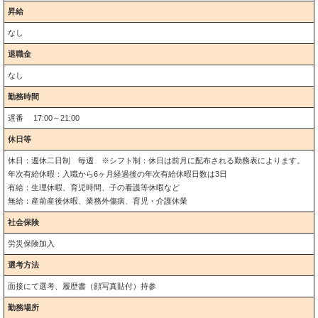
昇給
なし
退職金
なし
勤務時間
遅番 17:00～21:00
休日等
休日：週休二日制 毎週 ※シフト制：休日は前月に配布される勤務表によります。
年次有給休暇：入職から6ヶ月経過後の年次有給休暇日数は3日
有給：生理休暇、育児時間、子の看護等休暇など
無給：産前産後休暇、業務外傷病、育児・介護休業
社会保険
労災保険加入
選考方法
面接にて選考、履歴書（顔写真貼付）持参
勤務場所