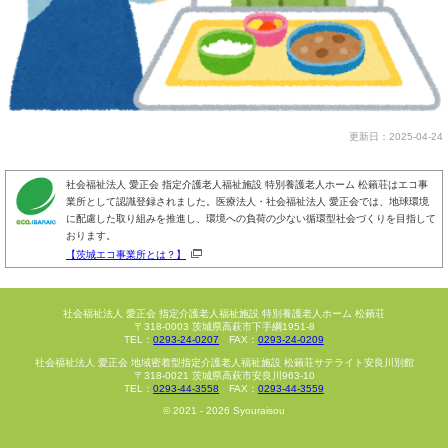
更新日：2025-04-24
社会福祉法人 愛正会 指定介護老人福祉施設 特別養護老人ホーム 松籟荘はエコ事
業所として認識登録されました。医療法人・社会福祉法人 愛正会では、地球環境
に配慮した取り組みを推進し、環境への負荷の少ない循環型社会づくりを目指して
おります。
【茨城エコ事業所とは？】
社会福祉法人 愛正会 指定介護老人福祉施設
特別養護老人ホーム 松籟荘
〒318-0003 茨城県高萩市下手綱1951-8
TEL：
0293-24-0207
FAX：
0293-24-0209
社会福祉法人 愛正会 地域密着型指定介護老人福祉施設
松籟荘サテライト安良川別館
〒318-0021 茨城県高萩市安良川963-10
TEL：
0293-44-3558
FAX：
0293-44-3559
© 2021 - 2026 Syouraisou