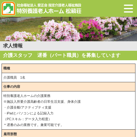
求人情報
介護スタッフ 遅番（パート職員）を募集しています
職種
介護職員 1名
仕事の内容
特別養護老人ホームの介護業務
※施設入所要介護高齢者の日常生活支援、身体介護
・介護全般/アクティブティ支援
・iPadとパソコンによる記録入力
（PCスキル：データ入力程度）
＊遅番のみの業務です。兼業可能です。
雇用形態